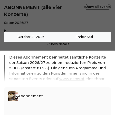
ABONNEMENT (alle vier
Show all events
Konzerte)
-
Saison 2026/27
,
-
October 21, 2026
Ehrbar Saal
Show details
Dieses Abonnement beinhaltet sämtliche Konzerte
der Saison 2026/27 zu einem reduzierten Preis von
€110,- (anstatt €136,-). Die genauen Programme und
Informationen zu den Künstler:innen sind in den
separaten Events oder auf
www.ecms.at
einsehbar.
Read more
Abonnement