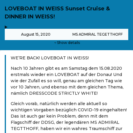
LOVEBOAT IN WEISS Sunset Cruise &
DINNER IN WEISS!
,
-
August 15, 2020
MS ADMIRAL TEGETTHOFF
Show details
WE’RE BACK! LOVEBOAT IN WEISS!
Nach 10 Jahren gibt es am Samstag dem 15.08.2020
erstmals wieder ein LOVEBOAT auf der Donau! Und
wie der Zufall es so will, genau am gleichen Tag wie
vor 10 Jahren, und ebenso mit dem gleichen Thema,
nämlich DRESSCODE STRICTLY WHITE!
Gleich vorab, natürlich werden alle aktuell so
wichtigen Vorgaben bezüglich COVID-19 eingehalten!
Das ist auch gar kein Problem, denn mit dem
Flagschiff der DDSG, der legendären MS ADMIRAL
TEGTTHOFF, haben wir ein wahres Traumschiff zur