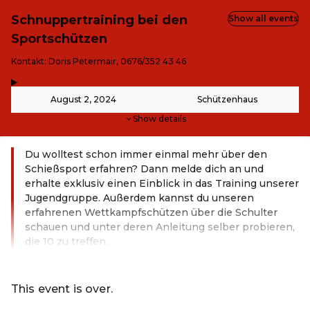
Schnuppertraining bei den
Show all events
Sportschützen
-
Kontakt: Doris Petermair, 0676/352 43 46
,
-
August 2, 2024
Schützenhaus
Show details
Du wolltest schon immer einmal mehr über den
Schießsport erfahren? Dann melde dich an und
erhalte exklusiv einen Einblick in das Training unserer
Jugendgruppe. Außerdem kannst du unseren
erfahrenen Wettkampfschützen über die Schulter
schauen und unter deren Anleitung selber probieren,
die 10 zu treffen.
Read more
This event is over.
Go to the current events of Online-Shop