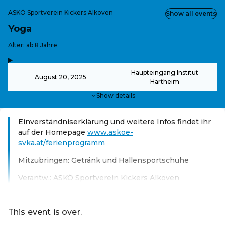
ASKÖ Sportverein Kickers Alkoven
Show all events
Yoga
-
Alter: ab 8 Jahre
,
-
Haupteingang Institut
August 20, 2025
Hartheim
Show details
Einverständniserklärung und weitere Infos findet ihr
auf der Homepage
www.askoe-
svka.at/ferienprogramm
Mitzubringen: Getränk und Hallensportschuhe
Verantw.: ASKÖ Sportverein Kickers Alkoven
Read more
This event is over.