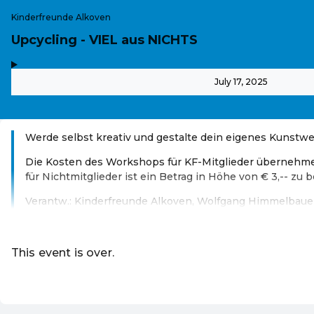
Kinderfreunde Alkoven
Upcycling - VIEL aus NICHTS
,
-
July 17, 2025
Werde selbst kreativ und gestalte dein eigenes Kunstwe
Die Kosten des Workshops für KF-Mitglieder übernehme
für Nichtmitglieder ist ein Betrag in Höhe von € 3,-- zu 
Verantw.: Kinderfreunde Alkoven, Wolfgang Himmelbaue
Read more
This event is over.
Go to the current events of Online S
EN ·
English