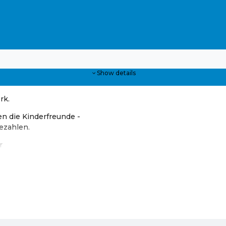
Show details
rk.
n die Kinderfreunde -
bezahlen.
r
hop der Gemeinde Alkoven