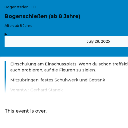
Bogenstation OÖ
Bogenschießen (ab 8 Jahre)
-
Alter: ab 8 Jahre
,
-
July 28, 2025
Einschulung am Einschussplatz. Wenn du schon treffsich
auch probieren, auf die Figuren zu zielen.
Mitzubringen: festes Schuhwerk und Getränk
Verantw.: Gerhard Stanek
Read more
This event is over.
Go to the current events of Online S
EN ·
English