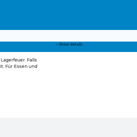
Show details
agerfeuer. Falls
t. Für Essen und
hop der Gemeinde Alkoven