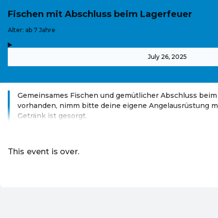
Fischen mit Abschluss beim Lagerfeuer
-
Alter: ab 7 Jahre
,
-
July 26, 2025
Gemeinsames Fischen und gemütlicher Abschluss beim L
vorhanden, nimm bitte deine eigene Angelausrüstung mi
Getränk ist gesorgt.
Read more
This event is over.
Go to the current events of Online S
EN ·
English