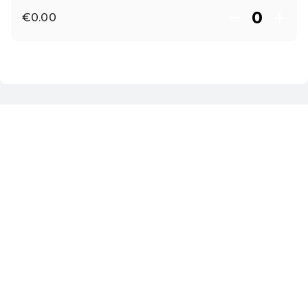
€0.00
EN ·
English