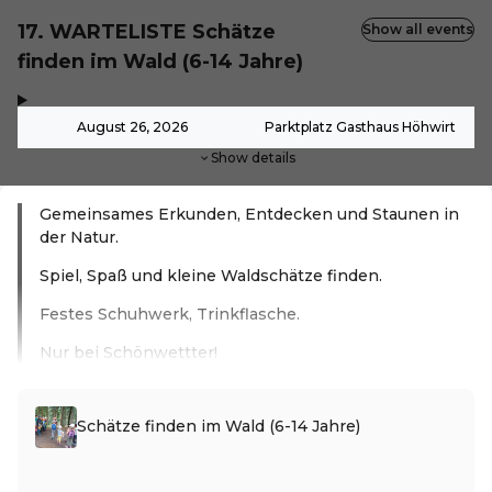
17. WARTELISTE Schätze
Show all events
finden im Wald (6-14 Jahre)
,
-
August 26, 2026
Parktplatz Gasthaus Höhwirt
Show details
Gemeinsames Erkunden, Entdecken und Staunen in
der Natur.
Spiel, Spaß und kleine Waldschätze finden.
Festes Schuhwerk, Trinkflasche.
Nur bei Schönwettter!
Read more
Schätze finden im Wald (6-14 Jahre)