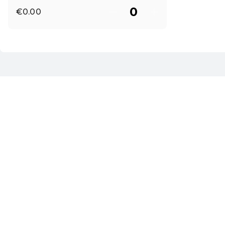
€0.00
EN ·
English