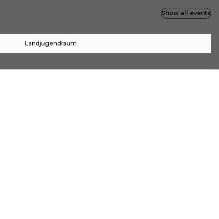
Show all events
Landjugendraum