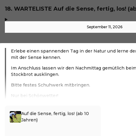
18. WARTELISTE Auf die Sense, fertig, los! (ab
,
-
September 11, 2026
Erlebe einen spannenden Tag in der Natur und lerne d
mit der Sense kennen.
Im Anschluss lassen wir den Nachmittag gemütlich beim
Stockbrot ausklingen.
Bitte festes Schuhwerk mitbringen.
Nur bei Schönwetter!
Read more
Auf die Sense, fertig, los! (ab 10
Jahren)