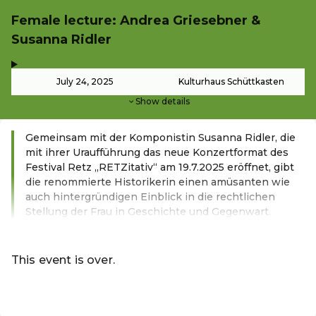
Female lecture: Andrea Griesebner &
Susanna Ridler
,
-
July 24, 2025
Kulturhaus Schüttkasten
Show details
Gemeinsam mit der Komponistin Susanna Ridler, die
mit ihrer Uraufführung das neue Konzertformat des
Festival Retz „RETZitativ“ am 19.7.2025 eröffnet, gibt
die renommierte Historikerin einen amüsanten wie
auch hintergründigen Einblick in die rechtlichen
Stellung der Frau in Geschichte und Gegenwart.
Read more
This event is over.
EN ·
English