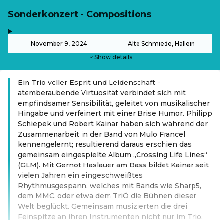
Sonderkonzert - Compositions
,
-
November 9, 2024
Alte Schmiede, Hallein
Show details
Ein Trio voller Esprit und Leidenschaft -
atemberaubende Virtuosität verbindet sich mit
empfindsamer Sensibilität, geleitet von musikalischer
Hingabe und verfeinert mit einer Brise Humor. Philipp
Schiepek und Robert Kainar haben sich während der
Zusammenarbeit in der Band von Mulo Francel
kennengelernt; resultierend daraus erschien das
gemeinsam eingespielte Album „Crossing Life Lines“
(GLM). Mit Gernot Haslauer am Bass bildet Kainar seit
vielen Jahren ein eingeschweißtes
Rhythmusgespann, welches mit Bands wie Sharp5,
dem MMC, oder etwa dem TriÖ die Bühnen dieser
Welt beglückt. Gemeinsam musizierten die drei
Feinspitze an ihren Instrumenten nicht nur im Trio,