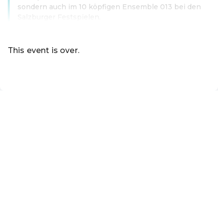
sondern auch im 10 köpfigen Ensemble 013 bei den
Salzburger Festspielen.
Read more
This event is over.
EN ·
English