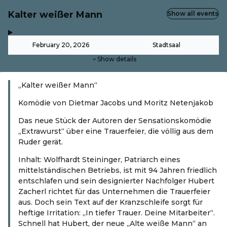
Kalter weißer Mann
Show all events
,
-
February 20, 2026
Stadtsaal
Show details
„Kalter weißer Mann“
Komödie von Dietmar Jacobs und Moritz Netenjakob
Das neue Stück der Autoren der Sensationskomödie
„Extrawurst“ über eine Trauerfeier, die völlig aus dem
Ruder gerät.
Inhalt: Wolfhardt Steininger, Patriarch eines
mittelständischen Betriebs, ist mit 94 Jahren friedlich
entschlafen und sein designierter Nachfolger Hubert
Zacherl richtet für das Unternehmen die Trauerfeier
aus. Doch sein Text auf der Kranzschleife sorgt für
heftige Irritation: „In tiefer Trauer. Deine Mitarbeiter“.
Schnell hat Hubert, der neue „Alte weiße Mann“ an