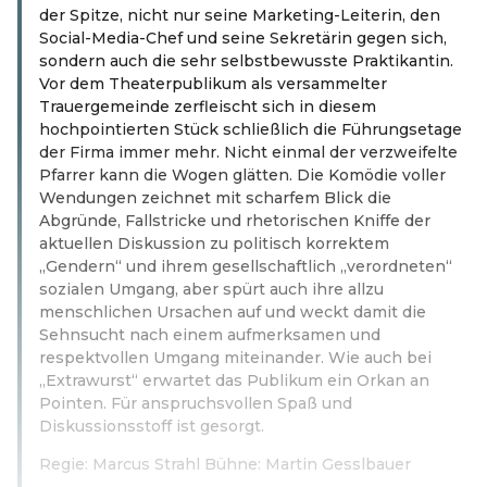
der Spitze, nicht nur seine Marketing-Leiterin, den
Social-Media-Chef und seine Sekretärin gegen sich,
sondern auch die sehr selbstbewusste Praktikantin.
Vor dem Theaterpublikum als versammelter
Trauergemeinde zerfleischt sich in diesem
hochpointierten Stück schließlich die Führungsetage
der Firma immer mehr. Nicht einmal der verzweifelte
Pfarrer kann die Wogen glätten. Die Komödie voller
Wendungen zeichnet mit scharfem Blick die
Abgründe, Fallstricke und rhetorischen Kniffe der
aktuellen Diskussion zu politisch korrektem
„Gendern“ und ihrem gesellschaftlich „verordneten“
sozialen Umgang, aber spürt auch ihre allzu
menschlichen Ursachen auf und weckt damit die
Sehnsucht nach einem aufmerksamen und
respektvollen Umgang miteinander. Wie auch bei
„Extrawurst“ erwartet das Publikum ein Orkan an
Pointen. Für anspruchsvollen Spaß und
Diskussionsstoff ist gesorgt.
Regie: Marcus Strahl
Bühne: Martin Gesslbauer