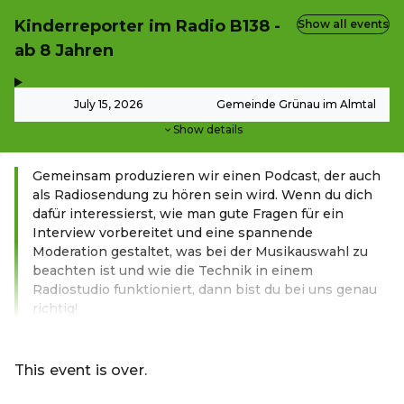
Kinderreporter im Radio B138 -
Show all events
ab 8 Jahren
,
-
July 15, 2026
Gemeinde Grünau im Almtal
Show details
Gemeinsam produzieren wir einen Podcast, der auch
als Radiosendung zu hören sein wird. Wenn du dich
dafür interessierst, wie man gute Fragen für ein
Interview vorbereitet und eine spannende
Moderation gestaltet, was bei der Musikauswahl zu
beachten ist und wie die Technik in einem
Radiostudio funktioniert, dann bist du bei uns genau
richtig!
Read more
This event is over.
Go to the current events of Online-Shop