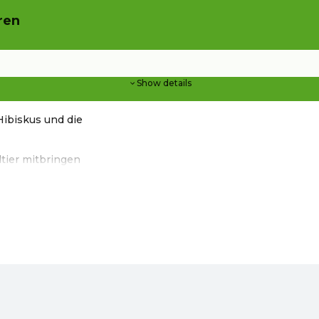
ren
Show details
Hibiskus und die
ltier mitbringen
hop