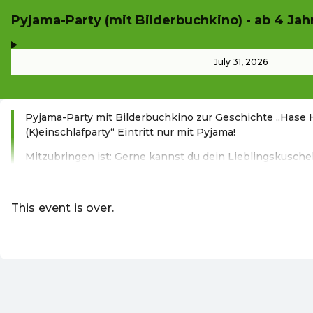
Pyjama-Party (mit Bilderbuchkino) - ab 4 Jah
,
-
July 31, 2026
Pyjama-Party mit Bilderbuchkino zur Geschichte „Hase 
(K)einschlafparty“ Eintritt nur mit Pyjama!
Mitzubringen ist: Gerne kannst du dein Lieblingskusche
Read more
This event is over.
Go to the current events of Online-S
EN ·
English