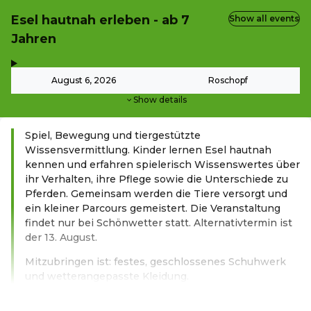
Esel hautnah erleben - ab 7
Show all events
Jahren
,
-
August 6, 2026
Roschopf
Show details
Spiel, Bewegung und tiergestützte
Wissensvermittlung. Kinder lernen Esel hautnah
kennen und erfahren spielerisch Wissenswertes über
ihr Verhalten, ihre Pflege sowie die Unterschiede zu
Pferden. Gemeinsam werden die Tiere versorgt und
ein kleiner Parcours gemeistert. Die Veranstaltung
findet nur bei Schönwetter statt. Alternativtermin ist
der 13. August.
Mitzubringen ist: festes, geschlossenes Schuhwerk
und wetterangepasste Kleidung.
Read more