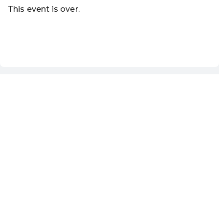
This event is over.
Go to the current events of Online-Shop
EN ·
English