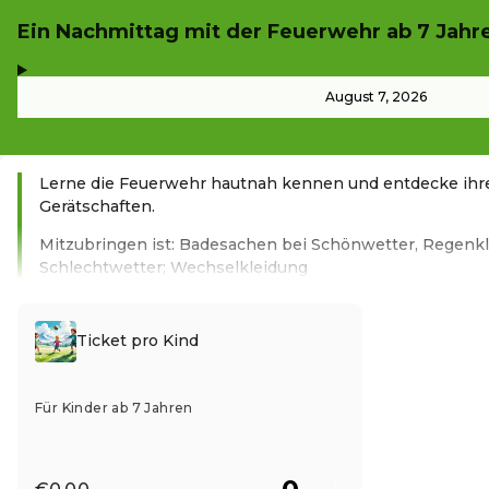
Ein Nachmittag mit der Feuerwehr ab 7 Jahr
,
-
August 7, 2026
Lerne die Feuerwehr hautnah kennen und entdecke ihr
Gerätschaften.
Mitzubringen ist: Badesachen bei Schönwetter, Regenkl
Schlechtwetter; Wechselkleidung
Read more
Ticket pro Kind
Für Kinder ab 7 Jahren