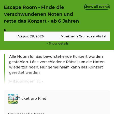
Escape Room - Finde die
Show all events
verschwundenen Noten und
rette das Konzert - ab 6 Jahren
,
-
August 28, 2026
Musikheim Grünau im Almtal
Show details
Alle Noten für das bevorstehende Konzert wurden
gestohlen. Löse verschiedene Rätsel, um die Noten
wiederzufinden. Nur gemeinsam kann das Konzert
gerettet werden.
Mitzubringen ist: -
Read more
Ticket pro Kind