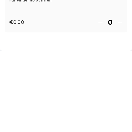
Für Kinder ab 6 Jahren
€0.00
EN ·
English