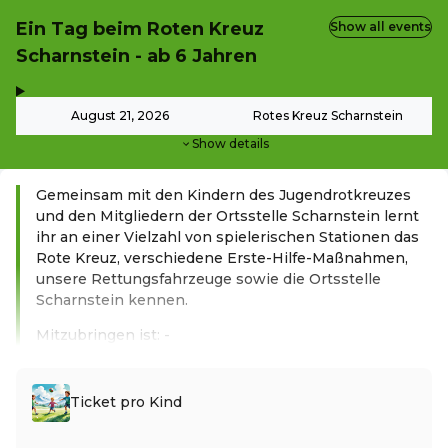
Ein Tag beim Roten Kreuz
Show all events
Scharnstein - ab 6 Jahren
,
-
August 21, 2026
Rotes Kreuz Scharnstein
Show details
Gemeinsam mit den Kindern des Jugendrotkreuzes
und den Mitgliedern der Ortsstelle Scharnstein lernt
ihr an einer Vielzahl von spielerischen Stationen das
Rote Kreuz, verschiedene Erste-Hilfe-Maßnahmen,
unsere Rettungsfahrzeuge sowie die Ortsstelle
Scharnstein kennen.
Mitzubringen ist: -
Read more
Ticket pro Kind