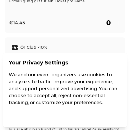
Ermäßigung gilt für ein Ticket pro Karte
€14.45
Ö1 Club -10%
Your Privacy Settings
Ermäßigung gilt für max. 2 Tickets pro Club-Karte
We and our event organizers use cookies to
analyze site traffic, improve your experience,
€15.30
and support personalized advertising. You can
choose to accept all, reject non-essential
tracking, or customize your preferences.
Jugend bis 26, Ö1 intro bis 30
Manage Settings
Reject all
Accept all
Für alle ab 6 bis 26 und Ö1 intro bis 30 Jahre! Ausweispflicht