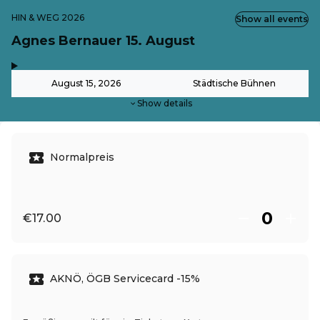
HIN & WEG 2026
Show all events
Agnes Bernauer 15. August
,
-
August 15, 2026
Städtische Bühnen
Show details
Normalpreis
€17.00
AKNÖ, ÖGB Servicecard -15%