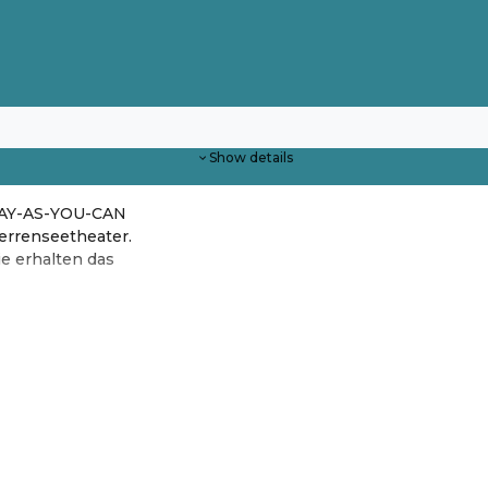
Show details
 PAY-AS-YOU-CAN
errenseetheater.
ie erhalten das