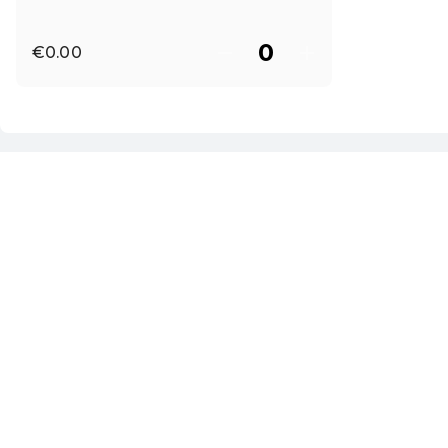
€0.00
EN ·
English