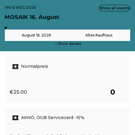
HIN & WEG 2026
Show all events
MOSAIK 16. August
,
-
August 16, 2026
Altes Kaufhaus
Show details
Normalpreis
€25.00
AKNÖ, ÖGB Servicecard -15%