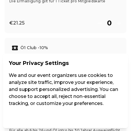
Die Ermäßigung gilt für 1 Ticket pro Mitgliedskarte
€21.25
Ö1 Club -10%
Your Privacy Settings
Ermäßigung gilt für max. 2 Tickets pro Club-Karte
We and our event organizers use cookies to
analyze site traffic, improve your experience,
€22.50
and support personalized advertising. You can
choose to accept all, reject non-essential
tracking, or customize your preferences.
Jugend bis 26, Ö1 intro bis 30
Manage Settings
Reject all
Accept all
Für alle ab 6 bis 26 und Ö1 intro bis 30 Jahre! Ausweispflicht