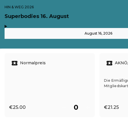
HIN & WEG 2026
Superbodies 16. August
,
-
August 16, 2026
Normalpreis
AKNÖ,
Die Ermäßigun
Mitgliedskar
€25.00
€21.25
EN ·
English