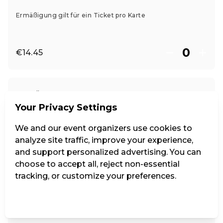
Ermäßigung gilt für ein Ticket pro Karte
€14.45
Ö1 Club -10%
Your Privacy Settings
Ermäßigung gilt für max. 2 Tickets pro Club-Karte
We and our event organizers use cookies to
analyze site traffic, improve your experience,
and support personalized advertising. You can
€15.30
choose to accept all, reject non-essential
tracking, or customize your preferences.
Manage Settings
Reject all
Accept all
Jugend bis 26, Ö1 intro bis 30