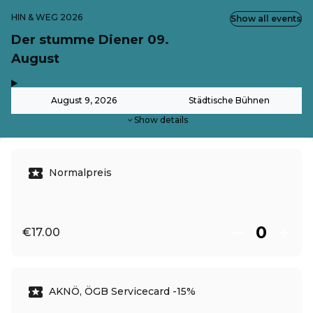
HIN & WEG 2026
Show all events
Der stumme Diener 09.
August
,
-
August 9, 2026
Städtische Bühnen
Show details
Normalpreis
€17.00
AKNÖ, ÖGB Servicecard -15%