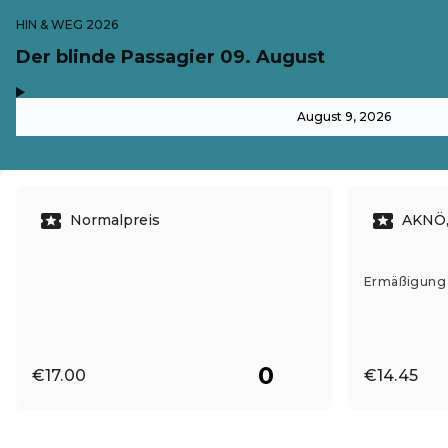
HIN & WEG 2026
Der blinde Passagier 09. August
,
-
August 9, 2026
Normalpreis
AKNÖ,
Ermäßigung g
€17.00
€14.45
EN ·
English