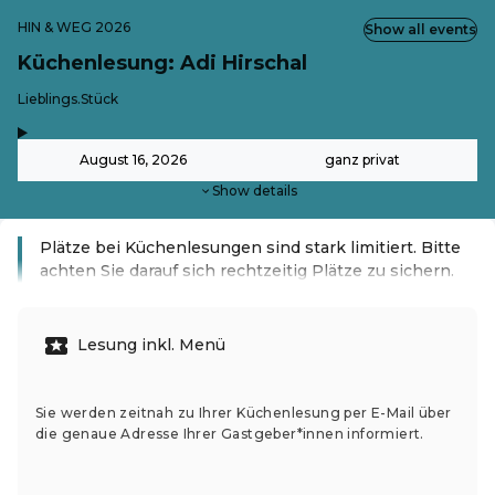
HIN & WEG 2026
Show all events
Küchenlesung: Adi Hirschal
-
Lieblings.Stück
,
-
August 16, 2026
ganz privat
Show details
Plätze bei Küchenlesungen sind stark limitiert. Bitte
achten Sie darauf sich rechtzeitig Plätze zu sichern.
Read more
Lesung inkl. Menü
Sie werden zeitnah zu Ihrer Küchenlesung per E-Mail über
die genaue Adresse Ihrer Gastgeber*innen informiert.