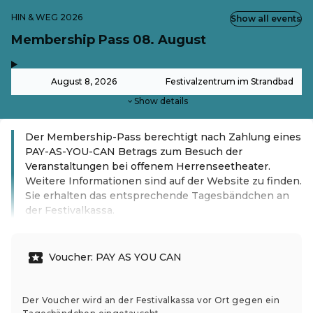
HIN & WEG 2026
Show all events
Membership Pass 08. August
,
-
August 8, 2026
Festivalzentrum im Strandbad
Show details
Der Membership-Pass berechtigt nach Zahlung eines
PAY-AS-YOU-CAN Betrags zum Besuch der
Veranstaltungen bei offenem Herrenseetheater.
Weitere Informationen sind auf der Website zu finden.
Sie erhalten das entsprechende Tagesbändchen an
der Festivalkassa.
Read more
Voucher: PAY AS YOU CAN
Der Voucher wird an der Festivalkassa vor Ort gegen ein