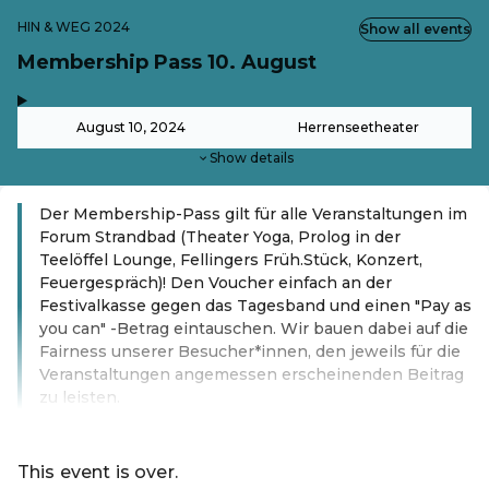
HIN & WEG 2024
Show all events
Membership Pass 10. August
,
-
August 10, 2024
Herrenseetheater
Show details
Der Membership-Pass gilt für alle Veranstaltungen im
Forum Strandbad (Theater Yoga, Prolog in der
Teelöffel Lounge, Fellingers Früh.Stück, Konzert,
Feuergespräch)! Den Voucher einfach an der
Festivalkasse gegen das Tagesband und einen "Pay as
you can" -Betrag eintauschen. Wir bauen dabei auf die
Fairness unserer Besucher*innen, den jeweils für die
Veranstaltungen angemessen erscheinenden Beitrag
zu leisten.
Read more
This event is over.