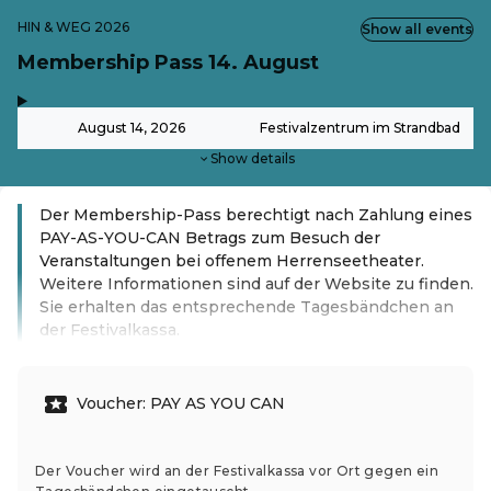
HIN & WEG 2026
Show all events
Membership Pass 14. August
,
-
August 14, 2026
Festivalzentrum im Strandbad
Show details
Der Membership-Pass berechtigt nach Zahlung eines
PAY-AS-YOU-CAN Betrags zum Besuch der
Veranstaltungen bei offenem Herrenseetheater.
Weitere Informationen sind auf der Website zu finden.
Sie erhalten das entsprechende Tagesbändchen an
der Festivalkassa.
Read more
Voucher: PAY AS YOU CAN
Der Voucher wird an der Festivalkassa vor Ort gegen ein