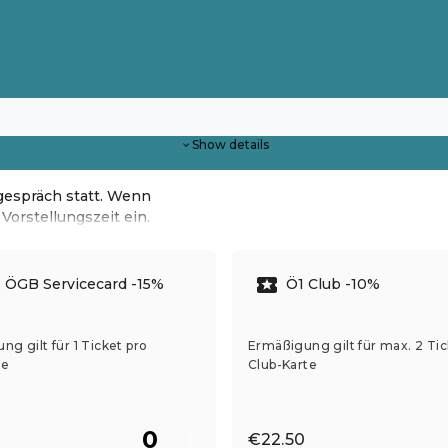
Show details
gespräch statt. Wenn
Vorstellungszeit ein.
 ÖGB Servicecard -15%
Ö1 Club -10%
g gilt für 1 Ticket pro
Ermäßigung gilt für max. 2 Tic
te
Club-Karte
€22.50