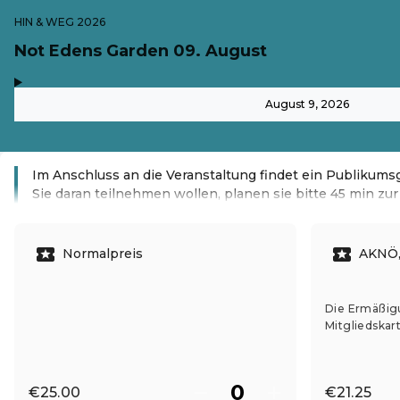
HIN & WEG 2026
Not Edens Garden 09. August
,
-
August 9, 2026
Im Anschluss an die Veranstaltung findet ein Publikums
Sie daran teilnehmen wollen, planen sie bitte 45 min zur 
Read more
Normalpreis
AKNÖ,
Die Ermäßigun
Mitgliedskar
€25.00
€21.25