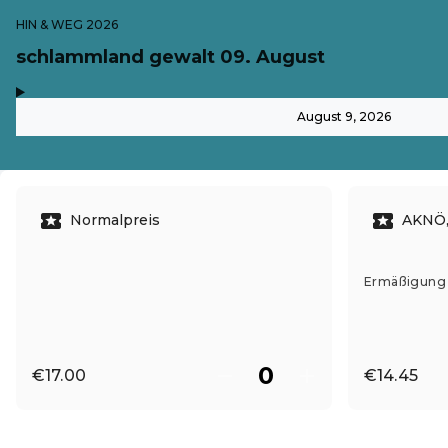
HIN & WEG 2026
schlammland gewalt 09. August
,
-
August 9, 2026
Normalpreis
AKNÖ,
Ermäßigung g
€17.00
€14.45
EN ·
English