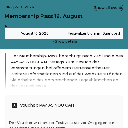
HIN & WEG 2026
Show all events
Membership Pass 16. August
,
-
August 16, 2026
Festivalzentrum im Strandbad
Show details
Der Membership-Pass berechtigt nach Zahlung eines
PAY-AS-YOU-CAN Betrags zum Besuch der
Veranstaltungen bei offenem Herrenseetheater.
Weitere Informationen sind auf der Website zu finden.
Sie erhalten das entsprechende Tagesbändchen an
der Festivalkassa.
Read more
Voucher: PAY AS YOU CAN
Der Voucher wird an der Festivalkassa vor Ort gegen ein