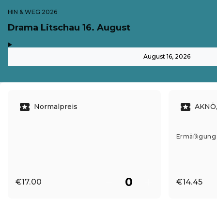
HIN & WEG 2026
Drama Litschau 16. August
,
-
August 16, 2026
Normalpreis
AKNÖ,
Ermäßigung g
€17.00
€14.45
EN ·
English