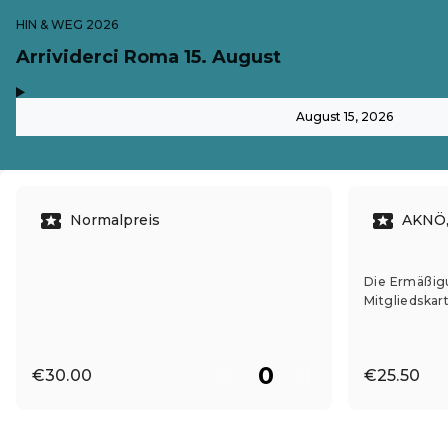
HIN & WEG 2026
Arrividerci Roma 15. August
,
-
August 15, 2026
Normalpreis
AKNÖ,
Die Ermäßigun
Mitgliedskar
€30.00
€25.50
EN ·
English