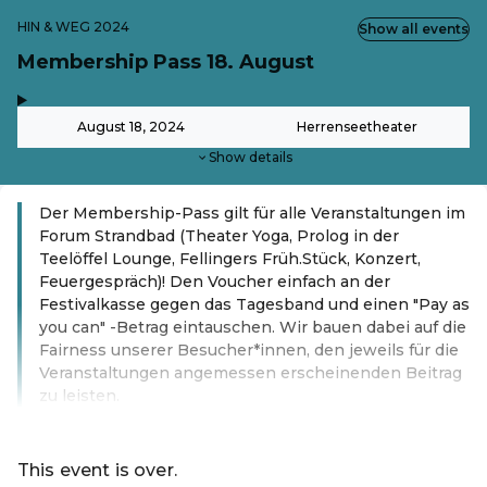
HIN & WEG 2024
Show all events
Membership Pass 18. August
,
-
August 18, 2024
Herrenseetheater
Show details
Der Membership-Pass gilt für alle Veranstaltungen im
Forum Strandbad (Theater Yoga, Prolog in der
Teelöffel Lounge, Fellingers Früh.Stück, Konzert,
Feuergespräch)! Den Voucher einfach an der
Festivalkasse gegen das Tagesband und einen "Pay as
you can" -Betrag eintauschen. Wir bauen dabei auf die
Fairness unserer Besucher*innen, den jeweils für die
Veranstaltungen angemessen erscheinenden Beitrag
zu leisten.
Read more
This event is over.