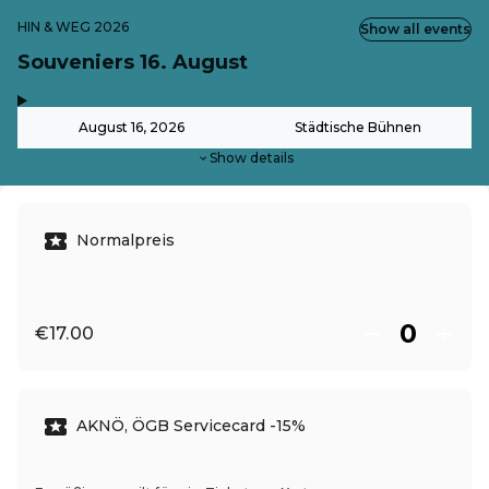
HIN & WEG 2026
Show all events
Souveniers 16. August
,
-
August 16, 2026
Städtische Bühnen
Show details
Normalpreis
€17.00
AKNÖ, ÖGB Servicecard -15%