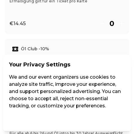
Ermäßigung gilt für ein Ticket pro Karte
€14.45
Ö1 Club -10%
Your Privacy Settings
Ermäßigung gilt für max. 2 Tickets pro Club-Karte
We and our event organizers use cookies to
analyze site traffic, improve your experience,
€15.30
and support personalized advertising. You can
choose to accept all, reject non-essential
tracking, or customize your preferences.
Jugend bis 26, Ö1 intro bis 30
Manage Settings
Reject all
Accept all
Für alle ab 6 bis 26 und Ö1 intro bis 30 Jahre! Ausweispflicht