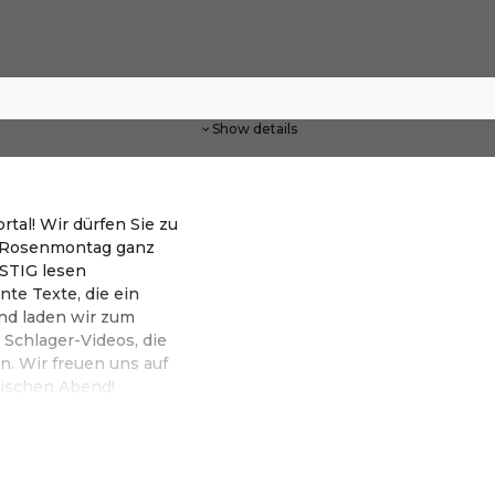
Show details
tal! Wir dürfen Sie zu
m Rosenmontag ganz
STIG lesen
te Texte, die ein
nd laden wir zum
Schlager-Videos, die
. Wir freuen uns auf
lischen Abend!
impuls.kultur