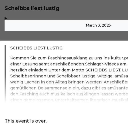
Scheibbs liest lustig
,
-
March 3, 2025
SCHEIBBS LIEST LUSTIG
Kommen Sie zum Faschingsausklang zu uns ins kultur.por
einer Lesung samt anschließenden Schlager-Videos a
herzlich einladen! Unter dem Motto SCHEIBBS LIEST LU
Scheibbserinnen und Scheibbser lustige, witzige, amüsan
wenig Lachen in den Alltag bringen werden. Anschließe
gemütlichen Beisammensein ein, dazu gibt es amüsante 
den Fasching auch musikalisch ausklingen lassen werden
einen gemeinsamen, unterhaltsamen literarisch-musika
Read more
This event is over.
Go to the current events of scheibbs 