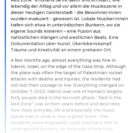
lebendig der Alltag und vor allem die Musikszene in
dieser heutigen Geisterstadt - die Bewohner:innen
wurden evakuiert - gewesen ist. Lokale Musiker:innen
trafen sich etwa in unterirdischen Bunkern, wo sie
eigene Sounds kreieren – eine Fusion aus
nahöstlichen Klängen und westlichen Beats. Eine
Dokumentation über Kunst, Überlebenskampf,
Träume und Kreativität an einem prekären Ort.
A few months ago, almost everything was fine in
Sderot, Israel, on the edge of the Gaza Strip. Although
the place was often the target of Palestinian rocket
attacks with deaths and injuries, the residents had
not lost their courage to live. Everything changed on
October 7, 2023. Sderot was one of Hamas's targets;
forty people died in the terrorist attack. “Red in the
Red Zone” was written years before and describes
how lively everyday life and especially the music
scene was in what is now a ghost town - the
residents were evacuated. Local musicians met in
underground bunkers, for example, where they