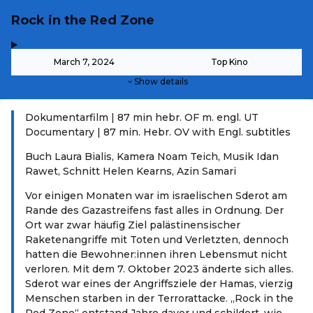
Rock in the Red Zone
,
-
March 7, 2024
Top Kino
Show details
Dokumentarfilm | 87 min hebr. OF m. engl. UT
Documentary | 87 min. Hebr. OV with Engl. subtitles
Buch Laura Bialis, Kamera Noam Teich, Musik Idan
Rawet, Schnitt Helen Kearns, Azin Samari
Vor einigen Monaten war im israelischen Sderot am
Rande des Gazastreifens fast alles in Ordnung. Der
Ort war zwar häufig Ziel palästinensischer
Raketenangriffe mit Toten und Verletzten, dennoch
hatten die Bewohner:innen ihren Lebensmut nicht
verloren. Mit dem 7. Oktober 2023 änderte sich alles.
Sderot war eines der Angriffsziele der Hamas, vierzig
Menschen starben in der Terrorattacke. „Rock in the
Red Zone“ entstand Jahre davor und schildert, wie