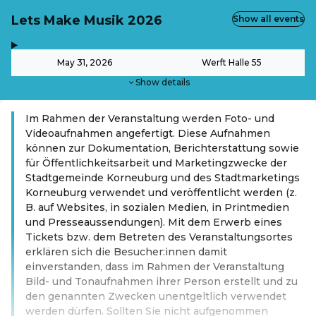
Lets Make Musik 2026
Show all events
,
-
May 31, 2026
Werft Halle 55
Show details
Im Rahmen der Veranstaltung werden Foto- und
Videoaufnahmen angefertigt. Diese Aufnahmen
können zur Dokumentation, Berichterstattung sowie
für Öffentlichkeitsarbeit und Marketingzwecke der
Stadtgemeinde Korneuburg und des Stadtmarketings
Korneuburg verwendet und veröffentlicht werden (z.
B. auf Websites, in sozialen Medien, in Printmedien
und Presseaussendungen). Mit dem Erwerb eines
Tickets bzw. dem Betreten des Veranstaltungsortes
erklären sich die Besucher:innen damit
einverstanden, dass im Rahmen der Veranstaltung
Bild- und Tonaufnahmen ihrer Person erstellt und zu
den genannten Zwecken unentgeltlich verwendet
werden dürfen. Sollten Sie nicht aufgenommen