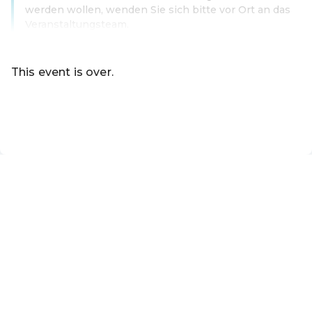
werden wollen, wenden Sie sich bitte vor Ort an das
Veranstaltungsteam.
Read more
This event is over.
Go to the current events of Online-Shop Kultur Korneubu
EN ·
English