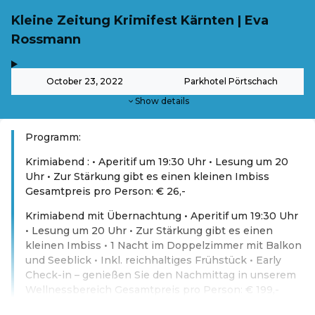
Kleine Zeitung Krimifest Kärnten | Eva
Rossmann
,
-
October 23, 2022
Parkhotel Pörtschach
Show details
Programm:
Krimiabend : • Aperitif um 19:30 Uhr • Lesung um 20
Uhr • Zur Stärkung gibt es einen kleinen Imbiss
Gesamtpreis pro Person: € 26,-
Krimiabend mit Übernachtung • Aperitif um 19:30 Uhr
• Lesung um 20 Uhr • Zur Stärkung gibt es einen
kleinen Imbiss • 1 Nacht im Doppelzimmer mit Balkon
und Seeblick • Inkl. reichhaltiges Frühstück • Early
Check-in – genießen Sie den Nachmittag in unserem
Wellnessbereich Gesamtpreis pro Person: € 199,-
Read more