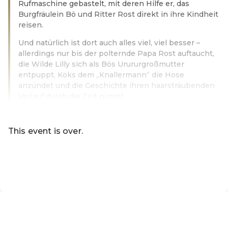
Rufmaschine gebastelt, mit deren Hilfe er, das
Burgfräulein Bö und Ritter Rost direkt in ihre Kindheit
reisen.
Und natürlich ist dort auch alles viel, viel besser –
allerdings nur bis der polternde Papa Rost auftaucht,
die Wilde Lilly sich als Bös Urururgroßmutter
entpuppt, Koks dem „Knallermann“ die Hose
anzündet und die Geschichte ihren haarsträubenden
Verlauf durch die Zeit nimmt.
Read more
This event is over.
Go to the current events of Online-Shop KulturLangenloi
EN ·
English