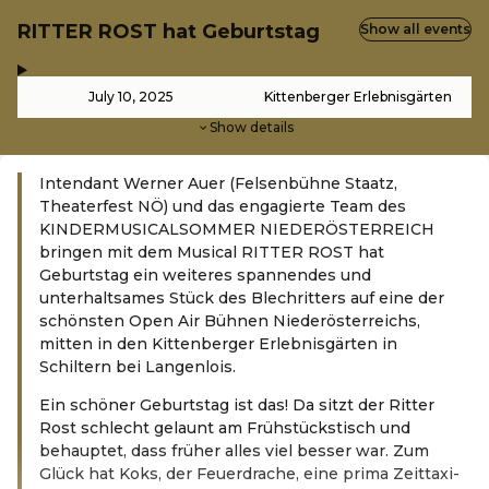
RITTER ROST hat Geburtstag
Show all events
,
-
July 10, 2025
Kittenberger Erlebnisgärten
Show details
Intendant Werner Auer (Felsenbühne Staatz,
Theaterfest NÖ) und das engagierte Team des
KINDERMUSICALSOMMER NIEDERÖSTERREICH
bringen mit dem Musical RITTER ROST hat
Geburtstag ein weiteres spannendes und
unterhaltsames Stück des Blechritters auf eine der
schönsten Open Air Bühnen Niederösterreichs,
mitten in den Kittenberger Erlebnisgärten in
Schiltern bei Langenlois.
Ein schöner Geburtstag ist das! Da sitzt der Ritter
Rost schlecht gelaunt am Frühstückstisch und
behauptet, dass früher alles viel besser war. Zum
Glück hat Koks, der Feuerdrache, eine prima Zeittaxi-