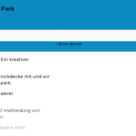
 Park
Show details
 Ein kreativer
knickdecke mit und wir
park.
alerei
! Malkleidung von
er
jedem Alter