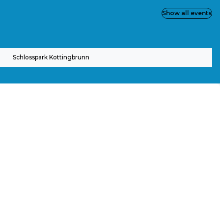
Show all events
Schlosspark Kottingbrunn