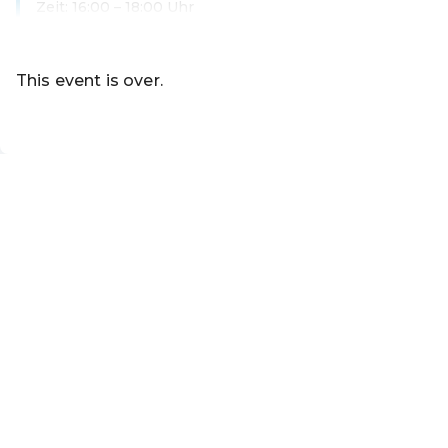
Zeit: 16:00 – 18:00 Uhr
Read more
This event is over.
Go to the current events of Online-S
EN ·
English