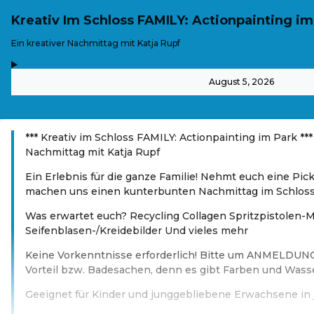
Kreativ Im Schloss FAMILY: Actionpainting im
-
Ein kreativer Nachmittag mit Katja Rupf
,
-
August 5, 2026
*** Kreativ im Schloss FAMILY: Actionpainting im Park ***
Nachmittag mit Katja Rupf
Ein Erlebnis für die ganze Familie! Nehmt euch eine Pic
machen uns einen kunterbunten Nachmittag im Schloss
Was erwartet euch? Recycling Collagen Spritzpistolen-M
Seifenblasen-/Kreidebilder Und vieles mehr
Keine Vorkenntnisse erforderlich! Bitte um ANMELDUNG
Vorteil bzw. Badesachen, denn es gibt Farben und Wass
Geeignet für Kinder und junggebliebene Erwachsene in 