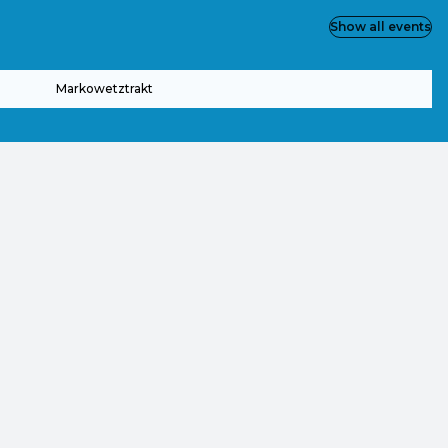
Show all events
Markowetztrakt