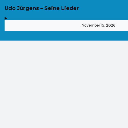
Udo Jürgens – Seine Lieder
,
-
November 15, 2026