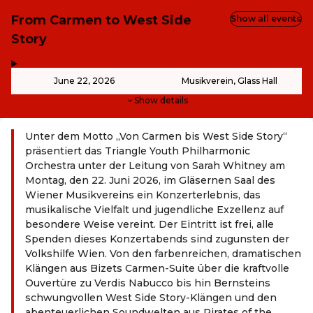
From Carmen to West Side
Show all events
Story
,
-
June 22, 2026
Musikverein, Glass Hall
Show details
Unter dem Motto „Von Carmen bis West Side Story“
präsentiert das Triangle Youth Philharmonic
Orchestra unter der Leitung von Sarah Whitney am
Montag, den 22. Juni 2026, im Gläsernen Saal des
Wiener Musikvereins ein Konzerterlebnis, das
musikalische Vielfalt und jugendliche Exzellenz auf
besondere Weise vereint. Der Eintritt ist frei, alle
Spenden dieses Konzertabends sind zugunsten der
Volkshilfe Wien. Von den farbenreichen, dramatischen
Klängen aus Bizets Carmen-Suite über die kraftvolle
Ouvertüre zu Verdis Nabucco bis hin Bernsteins
schwungvollen West Side Story-Klängen und den
abenteuerlichen Soundwelten aus Pirates of the