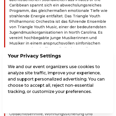
Caribbean spannt sich ein abwechslungsreiches
Programm, das gleichermaßen emotionale Tiefe wie
strahlende Energie entfaltet. Das Triangle Youth
Philharmonic Orchestra ist das führende Ensemble
von Triangle Youth Music, einer der bedeutendsten
Jugendmusikorganisationen in North Carolina. Es
vereint hochbegabte junge Musikerinnen und
Musiker in einem anspruchsvollen sinfonischen
Kontext und steht für musikalische Exzellenz,
engagierte Nachwuchsförderung und ein starkes
Your Privacy Settings
Gemeinschaftsgefühl. Als offizielles Jugendorchester
des North Carolina Symphony prägt es seit vielen
We and our event organizers use cookies to
Jahren das kulturelle Leben der Region. Die Volkshilfe
analyze site traffic, improve your experience,
Wien ist eine der größten sozialen Organisationen in
and support personalized advertising. You can
Wien. Sie unterstützt, berät und betreut Menschen in
choose to accept all, reject non-essential
allen Lebenslagen. Mit ihren mehr als 1.800
tracking, or customize your preferences.
Mitarbeiter*innen arbeitet die Volkshilfe Wien als
professionelle Dienstleisterin tagtäglich im Auftrag
der Öffentlichkeit. Ihre Tätigkeiten reichen von
Manage Settings
Reject all
Accept all
mobiler Pflege und Betreuung, Wohnungs- und
Obdachlosenhilfe, Wohnungssicherung und