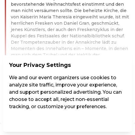
bevorstehende Weihnachtsfest einstimmt und den
man nicht versäumen sollte. Die beheizte Kirche, die
von Kaiserin Maria Theresia eingeweiht wurde, ist mit
herrlichen Fresken von Daniel Gran, geschmückt,
jenes Künstlers, der auch den Freskenzyklus in der
Kuppel des Festsaales der Nationalbibliothek schuf.
Der Trompetenzauber in der Annakirche lädt zu
Momenten des Innehaltens ein – Momente, in denen
man sich dem Trubel und der Hektik der
Vorweihnachtszeit entziehen kann, um sich wieder
Your Privacy Settings
auf das Wesentliche zu besinnen.
Read more
We and our event organizers use cookies to
analyze site traffic, improve your experience,
This event is over.
and support personalized advertising. You can
Go to the current events of Kunst & Kultur - ohne Grenze
choose to accept all, reject non-essential
tracking, or customize your preferences.
EN ·
English
Manage Settings
Reject all
Accept all