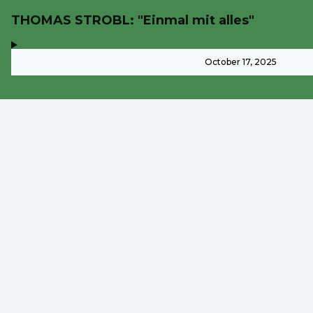
THOMAS STROBL: "Einmal mit alles"
,
-
October 17, 2025