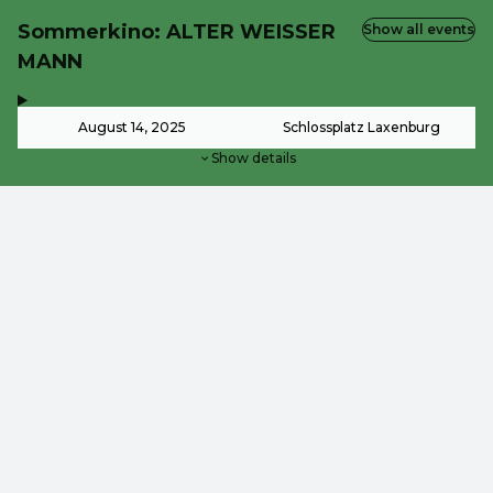
Sommerkino: ALTER WEISSER
Show all events
MANN
,
-
August 14, 2025
Schlossplatz Laxenburg
Show details