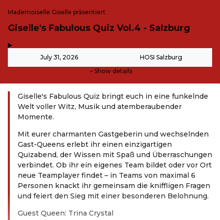
Mademoiselle Giselle präsentiert
Giselle's Fabulous Quiz Vol.4 - Salzburg
,
-
July 31, 2026
HOSI Salzburg
Show details
Giselle's Fabulous Quiz bringt euch in eine funkelnde
Welt voller Witz, Musik und atemberaubender
Momente.​
Mit eurer charmanten Gastgeberin und wechselnden
Gast-Queens erlebt ihr einen einzigartigen
Quizabend, der Wissen mit Spaß und Überraschungen
verbindet. Ob ihr ein eigenes Team bildet oder vor Ort
neue Teamplayer findet – in Teams von maximal 6
Personen knackt ihr gemeinsam die kniffligen Fragen
und feiert den Sieg mit einer besonderen Belohnung.​
Guest Queen: Trina Crystal