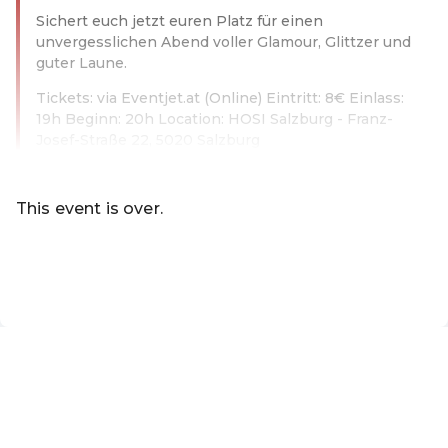
Sichert euch jetzt euren Platz für einen
unvergesslichen Abend voller Glamour, Glittzer und
guter Laune.
Tickets: via Eventjet.at (Online) Eintritt: 8€ Einlass:
19h Beginn: 20h Location: HOSI Salzburg - Franz-
Josef-Straße 22, 5020 Salzburg
Read more
This event is over.
Go to the current events of Mademoiselle Giselle
EN ·
English