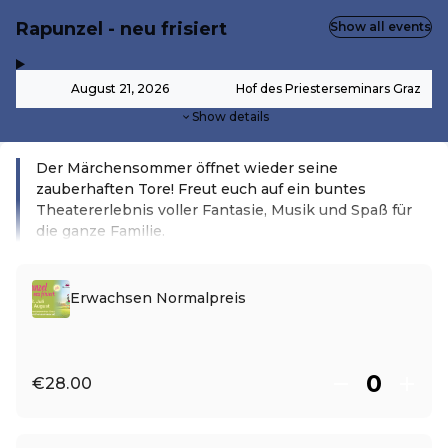
Rapunzel - neu frisiert
Show all events
,
-
August 21, 2026
Hof des Priesterseminars Graz
Show details
Der Märchensommer öffnet wieder seine
zauberhaften Tore! Freut euch auf ein buntes
Theatererlebnis voller Fantasie, Musik und Spaß für
die ganze Familie.
Read more
Erwachsen Normalpreis
€28.00