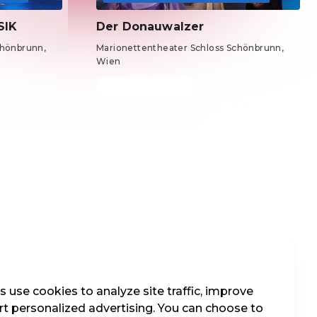
SIK
Der Donauwalzer
chönbrunn,
Marionettentheater Schloss Schönbrunn,
Wien
Tickets from €15
 use cookies to analyze site traffic, improve
t personalized advertising. You can choose to