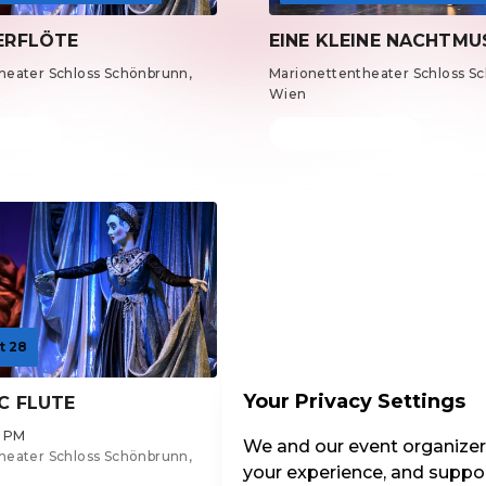
ERFLÖTE
EINE KLEINE NACHTMU
heater Schloss Schönbrunn,
Marionettentheater Schloss S
Wien
m €39
Tickets from €15
t 28
Your Privacy Settings
C FLUTE
0 PM
We and our event organizers
heater Schloss Schönbrunn,
your experience, and suppor