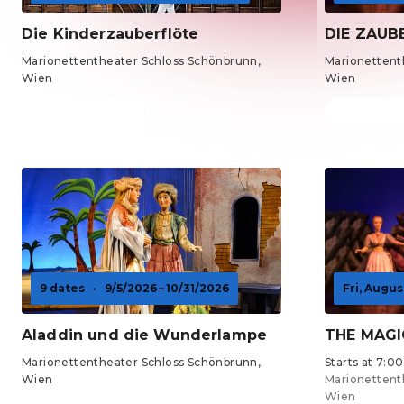
Die Kinderzauberflöte
DIE ZAUB
Marionettentheater Schloss Schönbrunn,
Marionettent
Wien
Wien
Tickets from €17
Tickets fro
9 dates
·
9/5/2026 – 10/31/2026
Fri, Augus
Aladdin und die Wunderlampe
THE MAGI
Marionettentheater Schloss Schönbrunn,
Starts at 7:0
Wien
Marionettent
Wien